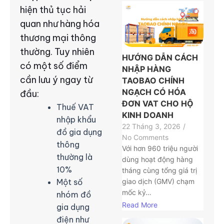
hiện thủ tục hải
quan như hàng hóa
thương mại thông
thường. Tuy nhiên
HƯỚNG DẪN CÁCH
có một số điểm
NHẬP HÀNG
cần lưu ý ngay từ
TAOBAO CHÍNH
NGẠCH CÓ HÓA
đầu:
ĐƠN VAT CHO HỘ
Thuế VAT
KINH DOANH
nhập khẩu
22 Tháng 3, 2026
/
đồ gia dụng
No Comments
thông
Với hơn 960 triệu người
thường là
dùng hoạt động hàng
10%
tháng cùng tổng giá trị
Một số
giao dịch (GMV) chạm
mốc kỷ…
nhóm đồ
Read More
gia dụng
điện như