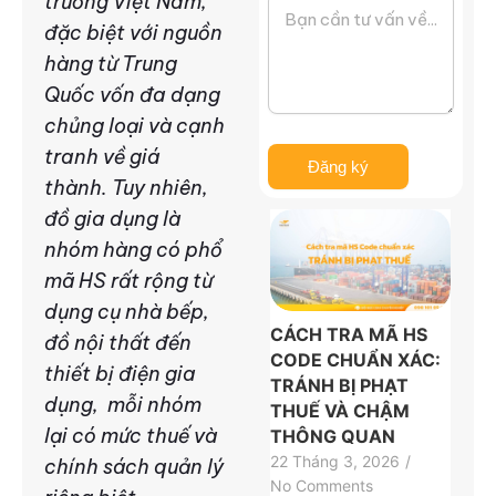
trường Việt Nam,
đặc biệt với nguồn
hàng từ Trung
Quốc vốn đa dạng
chủng loại và cạnh
tranh về giá
Đăng ký
thành. Tuy nhiên,
đồ gia dụng là
nhóm hàng có phổ
mã HS rất rộng từ
dụng cụ nhà bếp,
CÁCH TRA MÃ HS
đồ nội thất đến
CODE CHUẨN XÁC:
thiết bị điện gia
TRÁNH BỊ PHẠT
dụng, mỗi nhóm
THUẾ VÀ CHẬM
lại có mức thuế và
THÔNG QUAN
22 Tháng 3, 2026
/
chính sách quản lý
No Comments