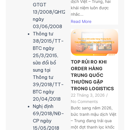
dịch Việt – Trung, hai
GTGT
khái niệm luôn được
13/2008/QH12
nhắc…
ngày
Read More
03/06/2008
Thông tư
38/2015/TT-
BTC ngày
25/3/2015,
TOP RỦI RO KHI
sửa đổi bổ
ORDER HÀNG
sung tại
TRUNG QUỐC
Thông tư
THƯỜNG GẶP
39/2018/TT-
TRONG LOGISTICS
BTC ngày
22 Tháng 3, 2026
/
20/04/2018
No Comments
Nghị định
Bước sang năm 2026,
69/2018/NĐ-
bức tranh mậu dịch Việt
CP ngày
– Trung đang trải qua
một đợt thanh lọc khốc
15/05/2018