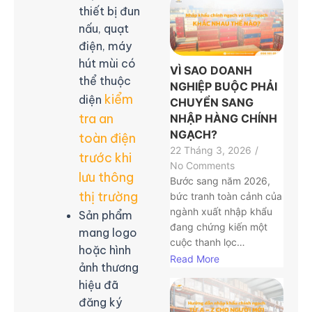
thiết bị đun
nấu, quạt
điện, máy
hút mùi có
VÌ SAO DOANH
thể thuộc
NGHIỆP BUỘC PHẢI
kiểm
diện
CHUYỂN SANG
tra an
NHẬP HÀNG CHÍNH
NGẠCH?
toàn điện
22 Tháng 3, 2026
/
trước khi
No Comments
lưu thông
Bước sang năm 2026,
thị trường
bức tranh toàn cảnh của
ngành xuất nhập khẩu
Sản phẩm
đang chứng kiến một
mang logo
cuộc thanh lọc…
hoặc hình
Read More
ảnh thương
hiệu đã
đăng ký