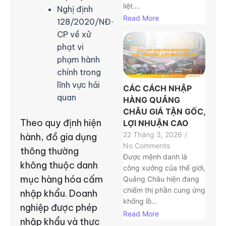
liệt.…
Nghị định
Read More
128/2020/NĐ-
CP về xử
phạt vi
phạm hành
chính trong
lĩnh vực hải
CÁC CÁCH NHẬP
quan
HÀNG QUẢNG
CHÂU GIÁ TẬN GỐC,
Theo quy định hiện
LỢI NHUẬN CAO
22 Tháng 3, 2026
/
hành, đồ gia dụng
No Comments
thông thường
Được mệnh danh là
không thuộc danh
công xưởng của thế giới,
mục hàng hóa cấm
Quảng Châu hiện đang
chiếm thị phần cung ứng
nhập khẩu. Doanh
khổng lồ…
nghiệp được phép
Read More
nhập khẩu và thực