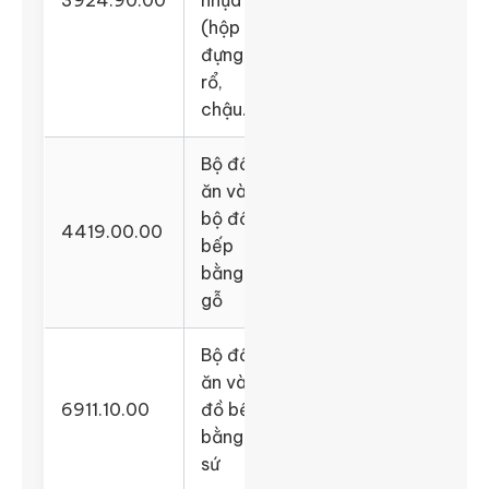
3924.90.00
nhựa
(hộp
đựng,
rổ,
chậu…)
Bộ đồ
ăn và
bộ đồ
4419.00.00
bếp
bằng
gỗ
Bộ đồ
ăn và
6911.10.00
đồ bếp
bằng
sứ