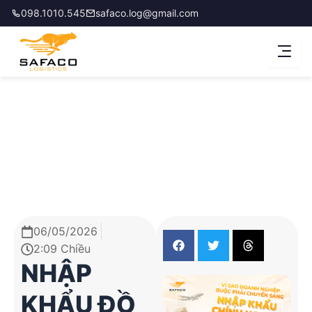
Nhảy
098.1010.545
safaco.log@gmail.com
tới
nội
dung
06/05/2026
2:09 Chiều
NHẬP
KHẨU ĐỒ