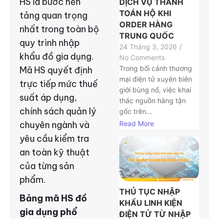
HS là bước nền
DỊCH VỤ THANH
TOÁN HỘ KHI
tảng quan trọng
ORDER HÀNG
nhất trong toàn bộ
TRUNG QUỐC
quy trình nhập
24 Tháng 3, 2026
/
khẩu đồ gia dụng.
No Comments
Trong bối cảnh thương
Mã HS quyết định
mại điện tử xuyên biên
trực tiếp mức thuế
giới bùng nổ, việc khai
suất áp dụng,
thác nguồn hàng tận
chính sách quản lý
gốc trên…
Read More
chuyên ngành và
yêu cầu kiểm tra
an toàn kỹ thuật
của từng sản
phẩm.
THỦ TỤC NHẬP
Bảng mã HS đồ
KHẨU LINH KIỆN
gia dụng phổ
ĐIỆN TỬ TỪ NHẬP