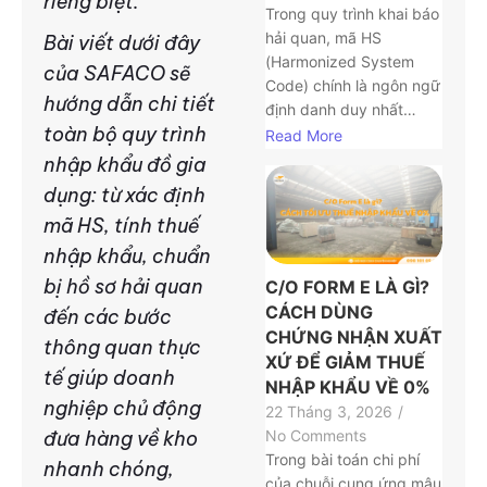
riêng biệt.
Trong quy trình khai báo
hải quan, mã HS
Bài viết dưới đây
(Harmonized System
của SAFACO sẽ
Code) chính là ngôn ngữ
hướng dẫn chi tiết
định danh duy nhất…
toàn bộ quy trình
Read More
nhập khẩu đồ gia
dụng: từ xác định
mã HS, tính thuế
nhập khẩu, chuẩn
bị hồ sơ hải quan
C/O FORM E LÀ GÌ?
CÁCH DÙNG
đến các bước
CHỨNG NHẬN XUẤT
thông quan thực
XỨ ĐỂ GIẢM THUẾ
tế giúp doanh
NHẬP KHẨU VỀ 0%
nghiệp chủ động
22 Tháng 3, 2026
/
No Comments
đưa hàng về kho
Trong bài toán chi phí
nhanh chóng,
của chuỗi cung ứng mậu