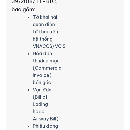
39/2018/TT-BTC,
bao gồm:
Tờ khai hải
quan điện
tử khai trên
hệ thống
VNACCS/VCIS
Hóa đơn
thương mại
(Commercial
Invoice)
bản gốc
Vận đơn
(Bill of
Lading
hoặc
Airway Bill)
Phiếu đóng