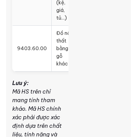
(kệ,
giá,
tủ…)
Đồ nội
thất
9403.60.00
bằng
gỗ
khác
Lưu ý:
Mã HS trên chỉ
mang tính tham
khảo. Mã HS chính
xác phải được xác
định dựa trên chất
liệu, tính năng và