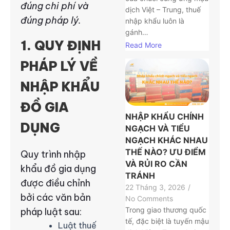
đúng chi phí và
dịch Việt – Trung, thuế
đúng pháp lý.
nhập khẩu luôn là
gánh…
1. QUY ĐỊNH
Read More
PHÁP LÝ VỀ
NHẬP KHẨU
ĐỒ GIA
NHẬP KHẨU CHÍNH
DỤNG
NGẠCH VÀ TIỂU
NGẠCH KHÁC NHAU
THẾ NÀO? ƯU ĐIỂM
Quy trình nhập
VÀ RỦI RO CẦN
khẩu đồ gia dụng
TRÁNH
được điều chỉnh
22 Tháng 3, 2026
/
bởi các văn bản
No Comments
Trong giao thương quốc
pháp luật sau:
tế, đặc biệt là tuyến mậu
Luật thuế