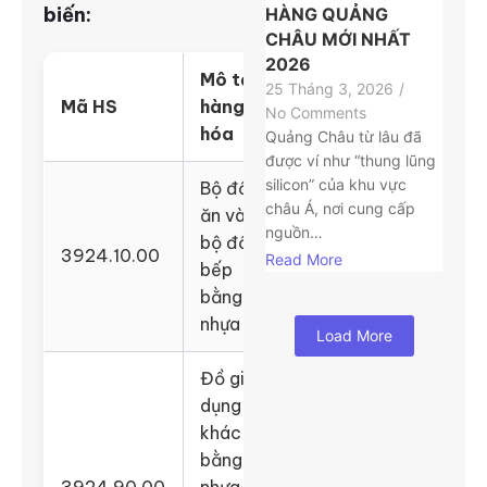
biến:
HÀNG QUẢNG
CHÂU MỚI NHẤT
2026
Mô tả
25 Tháng 3, 2026
/
Mã HS
hàng
No Comments
hóa
Quảng Châu từ lâu đã
được ví như “thung lũng
silicon” của khu vực
Bộ đồ
châu Á, nơi cung cấp
ăn và
nguồn…
bộ đồ
3924.10.00
Read More
bếp
bằng
nhựa
Load More
Đồ gia
dụng
khác
bằng