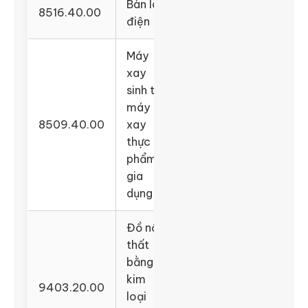
Bàn là
8516.40.00
điện
Máy
xay
sinh tố,
máy
8509.40.00
xay
thực
phẩm
gia
dụng
Đồ nội
thất
bằng
kim
9403.20.00
loại