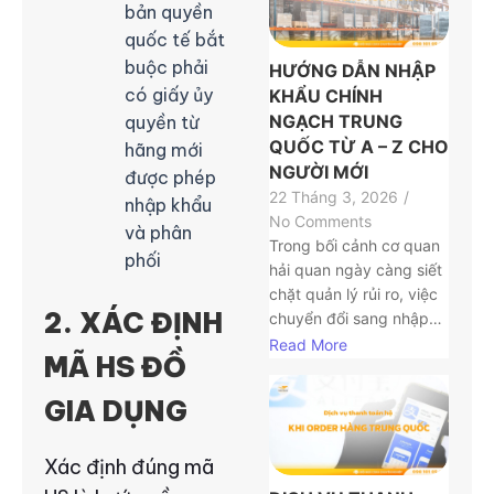
bản quyền
quốc tế bắt
buộc phải
HƯỚNG DẪN NHẬP
có giấy ủy
KHẨU CHÍNH
NGẠCH TRUNG
quyền từ
QUỐC TỪ A – Z CHO
hãng mới
NGƯỜI MỚI
được phép
22 Tháng 3, 2026
/
nhập khẩu
No Comments
và phân
Trong bối cảnh cơ quan
phối
hải quan ngày càng siết
chặt quản lý rủi ro, việc
2. XÁC ĐỊNH
chuyển đổi sang nhập…
Read More
MÃ HS ĐỒ
GIA DỤNG
Xác định đúng mã