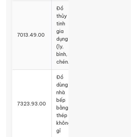
Đồ
thủy
tinh
gia
7013.49.00
dụng
(ly,
bình,
chén…)
Đồ
dùng
nhà
bếp
7323.93.00
bằng
thép
không
gỉ