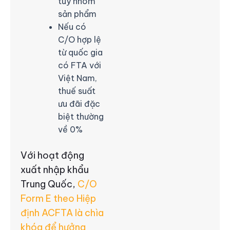
tùy nhóm
sản phẩm
Nếu có
C/O hợp lệ
từ quốc gia
có FTA với
Việt Nam,
thuế suất
ưu đãi đặc
biệt thường
về 0%
Với hoạt động
xuất nhập khẩu
Trung Quốc,
C/O
Form E theo Hiệp
định ACFTA là chìa
khóa để hưởng